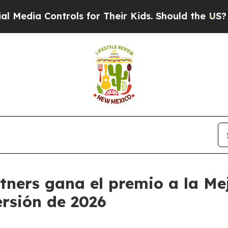
ia Controls for Their Kids. Should the US?
The Pe
rtners gana el premio a la M
ersión de 2026