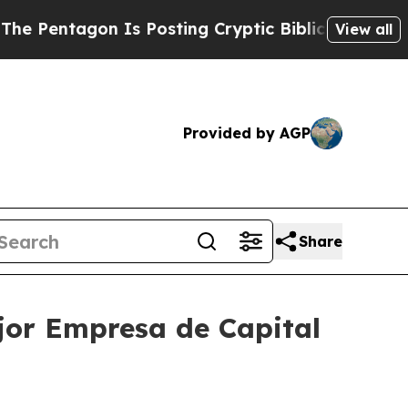
ntagon Is Posting Cryptic Biblical Messages on 
View all
Provided by AGP
Share
ejor Empresa de Capital