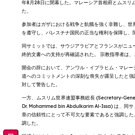
年8月28日に閉幕した。マレーシア首相府とムスリム世界連
た。
参加者はガザにおける戦争と飢餓を強く非難し、世
を遵守し、パレスチナ国民の正当な権利を保障し、
同サミットでは、サウジアラビアとフランスがニュ
終的文書への支持が再確認された。 宗教指導者は
開会の辞において、アンワル・イブラヒム・マレーシア首相 (H.E.
道へのコミットメントの深刻な喪失が露呈したと強
対して警告した。
一方、ムスリム世界連盟事務総長 (Secretary-Genera
Dr. Mohammed bin Abdulkarim 
章の信頼性にとって不可欠な要素であると強調した
調した。