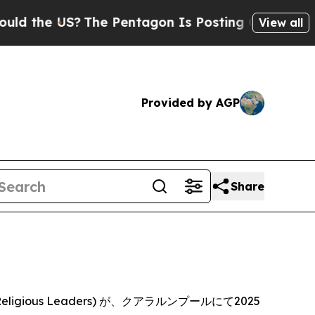
the US?
The Pentagon Is Posting Cryptic Biblical
View all
Provided by AGP
Share
gious Leaders) が、クアラルンプールにて2025