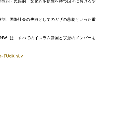
宗教的・民族的・文化的多様性を持つ国々における少
役割、国際社会の失敗としてのガザの悲劇といった重
。 MWLは、すべてのイスラム諸国と宗派のメンバーを
ok=FUdXjnUv