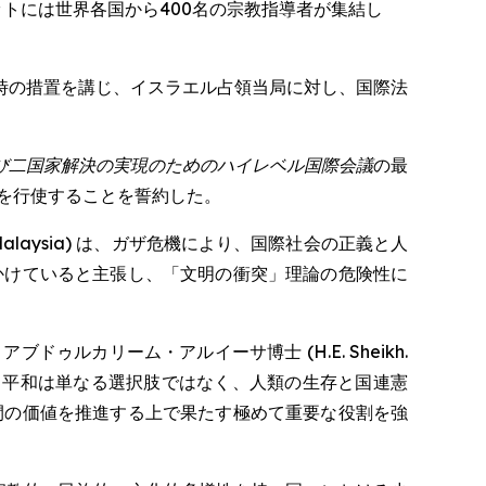
同サミットには世界各国から400名の宗教指導者が集結し
時の措置を講じ、イスラエル占領当局に対し、国際法
。
び二国家解決の実現のためのハイレベル国際会議
の最
を行使することを誓約した。
r of Malaysia) は、ガザ危機により、国際社会の正義と人
かけていると主張し、「文明の衝突」理論の危険性に
ビン・アブドゥルカリーム・アルイーサ博士 (H.E. Sheikh.
ことに触れ、平和は単なる選択肢ではなく、人類の生存と国連憲
間の価値を推進する上で果たす極めて重要な役割を強