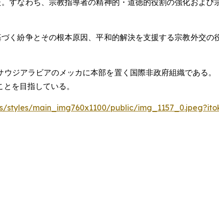
た。すなわち、宗教指導者の精神的・道徳的役割の強化および
基づく紛争とその根本原因、平和的解決を支援する宗教外交の
 は、サウジアラビアのメッカに本部を置く国際非政府組織である
ことを目指している。
les/styles/main_img760x1100/public/img_1157_0.jpeg?it