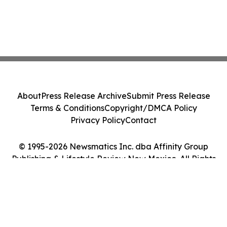
About
Press Release Archive
Submit Press Release
Terms & Conditions
Copyright/DMCA Policy
Privacy Policy
Contact
© 1995-2026 Newsmatics Inc. dba Affinity Group
Publishing & Lifestyle Review New Mexico. All Rights
Reserved.
Cookie Settings / Your Privacy Choices