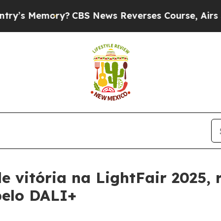
ews Reverses Course, Airs Story on 9/11 Famil
e vitória na LightFair 2025,
pelo DALI+