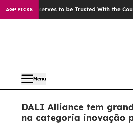
 to be Trusted With the Country’s Memory?
CBS N
AGP PICKS
Menu
DALI Alliance tem grand
na categoria inovação 